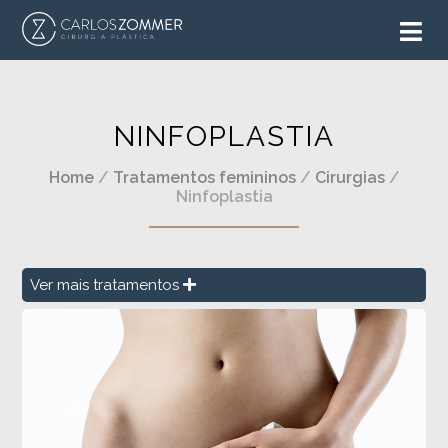
NINFOPLASTIA
Home
/
Tratamentos femininos
/
Cirurgias
/
Ninfoplastia
Ver mais tratamentos